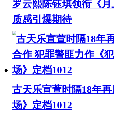
罗云熙陈钰琪领衔《月
质感引爆期待
古天乐宣萱时隔18年再
场》定档1012