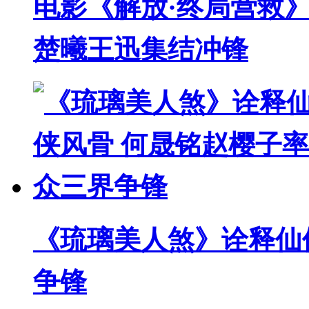
电影《解放·终局营救》
楚曦王迅集结冲锋
《琉璃美人煞》诠释仙
争锋