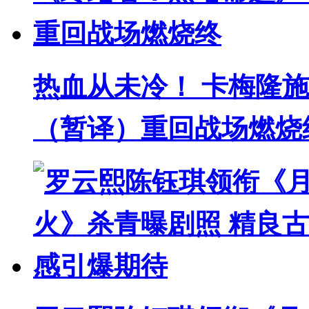
热血从未冷！ 卡梅隆
（暂译）重回战场燃烧