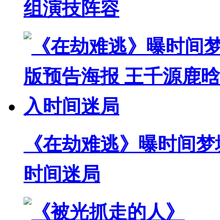
组演技阵容
《在劫难逃》曝时间梦
时间迷局