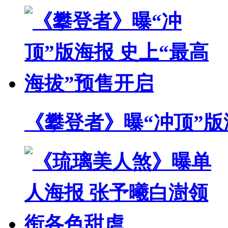
《攀登者》曝“冲顶”版