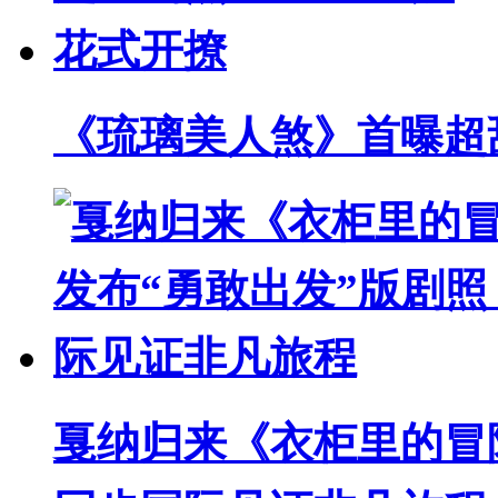
《琉璃美人煞》首曝超
戛纳归来《衣柜里的冒