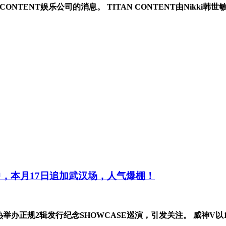
ONTENT娱乐公司的消息。 TITAN CONTENT由Nikki韩世
中，本月17日追加武汉场，人气爆棚！
在火热举办正规2辑发行纪念SHOWCASE巡演，引发关注。 威神V