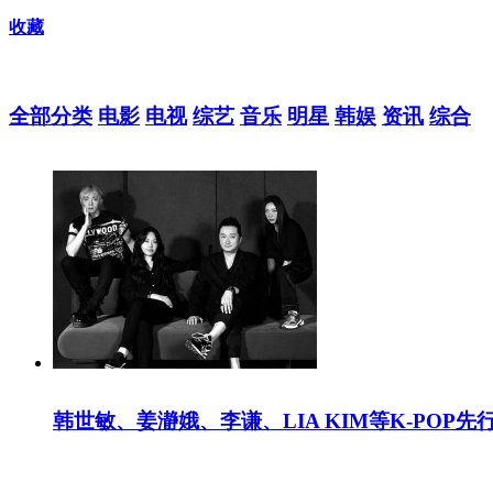
收藏
全部分类
电影
电视
综艺
音乐
明星
韩娱
资讯
综合
韩世敏、姜瀞娥、李谦、LIA KIM等K-POP先