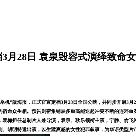
3月28日 袁泉毁容式演绎致命
机”版海报，正式官宣定档3月28日全国公映，并同步开启3月2
伏的宿命众生相。预告则密集铺展多重高能迭起冲突不断的连环血案
，袁梅担任总制片人兼导演，袁泉、耿乐领衔主演，宁静、俞飞
刚、胡明特邀出演，以生猛爽感的女性犯罪叙事，为华语类型片