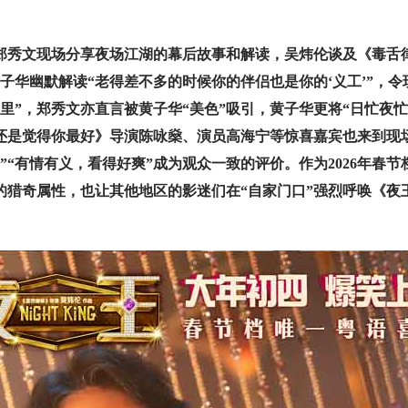
秀文现场分享夜场江湖的幕后故事和解读，吴炜伦谈及《毒舌律
子华幽默解读“老得差不多的时候你的伴侣也是你的‘义工’”，
里”，郑秀文亦直言被黄子华“美色”吸引，黄子华更将“日忙夜
还是觉得你最好》导演陈咏燊、演员高海宁等惊喜嘉宾也来到现场
”“有情有义，看得好爽”成为观众一致的评价。作为2026年春
的猎奇属性，也让其他地区的影迷们在“自家门口”强烈呼唤《夜