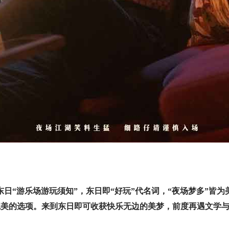
东日“游乐场游玩须知”，东日即“好玩”代名词，“夜场梦多”皆
项无敌完美的选项。来到东日即可收获快乐无边的美梦，前度再遇文