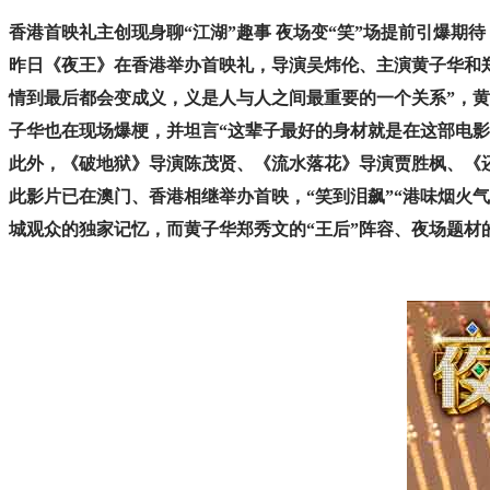
香港首映礼主创现身聊“江湖”趣事 夜场变“笑”场提前引爆期待
昨日《夜王》在香港举办首映礼，导演吴炜伦、主演黄子华和郑
情到最后都会变成义，义是人与人之间最重要的一个关系”，黄
子华也在现场爆梗，并坦言“这辈子最好的身材就是在这部电影
此外，《破地狱》导演陈茂贤、《流水落花》导演贾胜枫、《
此影片已在澳门、香港相继举办首映，“笑到泪飙”“港味烟火气
城观众的独家记忆，而黄子华郑秀文的“王后”阵容、夜场题材