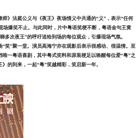
师》法庭公义与《夜王》夜场情义中共通的“义”，表示“任何
令现场爆笑不止。与此同时，片中粤语笑梗不断，粤语金句王黄
忙睇多次夜王”的呼吁送给到场的每位观众，引爆现场气氛。
“笑”聚一堂。演员高海宁亦在观影后表示很感动、很温情。至
节档唯一粤语喜剧，其中粤式笑料和原装梗足以唤醒每位爱“粤”之
王》的到来，一起“粤”笑越精彩，笑启新一年。