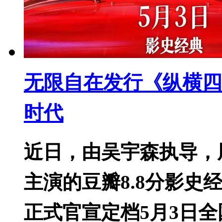
无限自在发行《纵横四
时代
近日，由吴宇森执导，
主演的豆瓣8.8分影史
正式官宣定档5月3日全