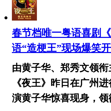
春节档唯一粤语喜剧《
语“造梗王”现场爆笑
由黄子华、郑秀文领衔
《夜王》昨日在广州进
演黄子华惊喜现身，领