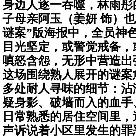
身边人逐一吞噬，林雨彤
子母亲阿玉（姜妍 饰）
谜案”版海报中，全员神
目光坚定，或警觉戒备，
嗔怒含怨，无形中营造出
这场围绕熟人展开的谜案
多处耐人寻味的细节：沾
疑身影、破墙而入的血手
日常熟悉的居住空间里，
声诉说着小区里发生的罪