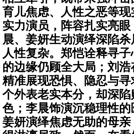
育儿焦虑、人性之恶等现
实力演员，阵容扎实亮眼
晨、姜妍生动演绎深陷杀
人性复杂。郑恺诠释寻子
的边缘仍顾全大局；刘浩
精准展现恐惧、隐忍与寻
个外表老实本分，却深陷
色；李晨饰演沉稳理性的
姜妍演绎焦虑无助的母亲