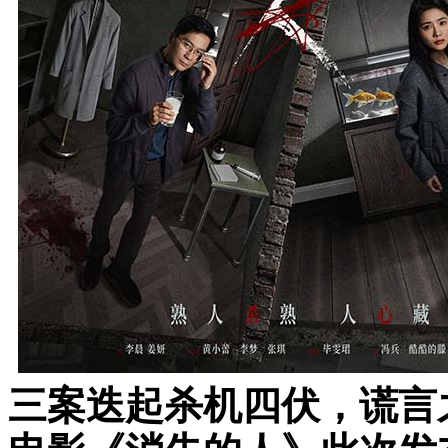
三案迭起杀机四伏，谎言