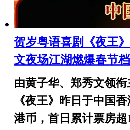
贺岁粤语喜剧《夜王》
文夜场江湖燃爆春节档
由黄子华、郑秀文领衔
《夜王》昨日于中国香
港币，首日累计票房超1