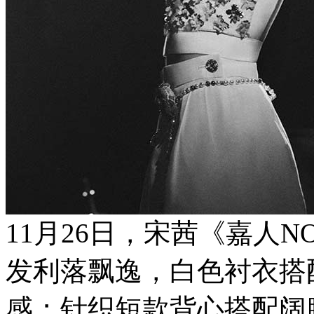
11月26日，宋茜《嘉人
发利落飘逸，白色衬衣搭
感；针织短款背心搭配阔