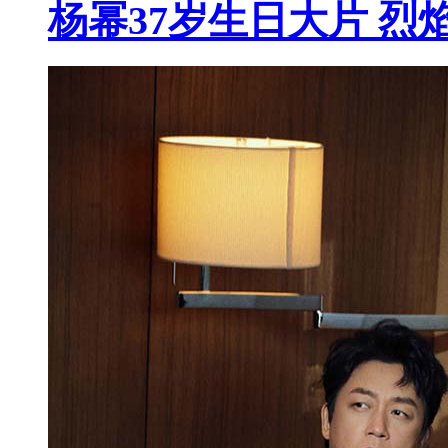
杨幂37岁生日大片 烈