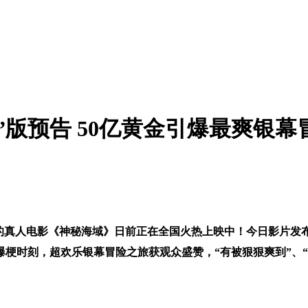
版预告 50亿黄金引爆最爽银幕
游戏IP的真人电影《神秘海域》日前正在全国火热上映中！今日影片
梗时刻，超欢乐银幕冒险之旅获观众盛赞，“有被狠狠爽到”、“