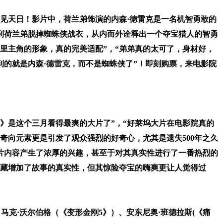
重见天日！影片中，荷兰弟饰演的内森·德雷克是一名机智勇敢的
到荷兰弟脱掉蜘蛛侠战衣，从内而外诠释出一个夺宝猎人的智勇
里主角的形象，真的完美适配”，“弟弟真的太可了，身材好，
到的就是内森·德雷克，而不是蜘蛛侠了”！即刻购票，来电影院
》是这个三月看得最爽的大片了”，“好莱坞大片在电影院真的
奇向元素更是引发了观众强烈的好奇心，尤其是遗失500年之久
片内容产生了浓厚的兴趣，甚至于对其真实性进行了一番热烈的
宝藏增加了故事的真实性，但其惊险夺宝的嗨爽更让人觉得过
克·沃尔伯格（《变形金刚5》）、安东尼奥·班德拉斯(《痛