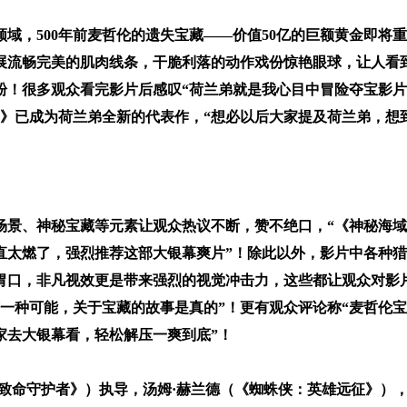
领域，500年前麦哲伦的遗失宝藏——价值50亿的巨额黄金即将
展流畅完美的肌肉线条，干脆利落的动作戏份惊艳眼球，让人看
！很多观众看完影片后感叹“荷兰弟就是我心目中冒险夺宝影片
》已成为荷兰弟全新的代表作，“想必以后大家提及荷兰弟，想
景、神秘宝藏等元素让观众热议不断，赞不绝口，“《神秘海域
直太燃了，强烈推荐这部大银幕爽片”！除此以外，影片中各种猎
胃口，非凡视效更是带来强烈的视觉冲击力，这些都让观众对影
有一种可能，关于宝藏的故事是真的”！更有观众评论称“麦哲伦
家去大银幕看，轻松解压一爽到底”！
致命守护者》）执导，汤姆·赫兰德（《蜘蛛侠：英雄远征》），马