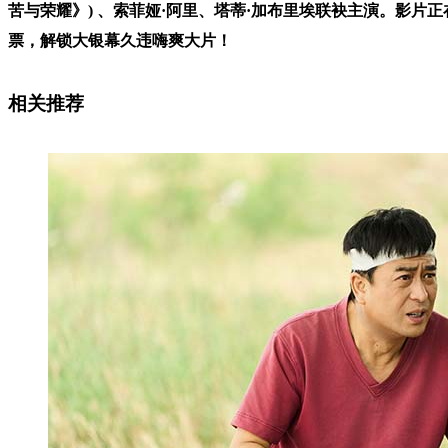
苦与荣耀》) 、索菲娅·阿里、塔蒂·加布里埃联袂主演。影片正在火热上映
票，解锁大银幕久违嗨爽大片！
相关推荐