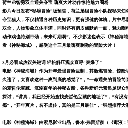
荷兰弟智勇双全通关夺宝 嗨爽大片动作惊艳魅力圈粉
影片今日发布“秘境冒险”版预告，荷兰弟组冒险小队探秘未知
夺宝猎人，不仅精通各种历史知识，更有强健的体魄，片中尽
双全，人物形象立体丰满，同时还有俏皮幽默的一面，魅力圈粉
动作戏也特别带劲，未来可期啊”。不少影迷也表示《神秘海域
看《神秘海域》，感受这个三月最嗨爽刺激的冒险大片！
3月必看成热议关键词 轻松解压观众直呼“爽爆了”
电影《神秘海域》作为开年最强冒险巨制，其激燃冒险、惊险场
久违了，太喜欢这种一爽到底的感觉了”，“一命通关的冒险简
的麦哲伦宝藏、沉溺百年的神秘古船，各种新鲜元素吊足观众
探讨，“讲真，我已经开始查找麦哲伦宝藏的地址了”，“有没
瘾”，“开年爽片，名不虚传，真的是三月最佳”，“强烈推荐大
电影《神秘海域》由索尼影业出品，鲁本·弗雷斯彻（《毒液：