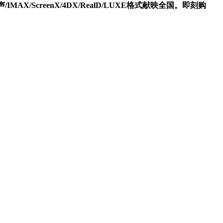
X/ScreenX/4DX/RealD/LUXE格式献映全国。即刻购