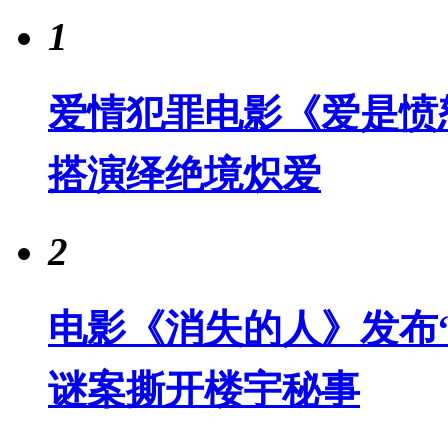
1
爱情犯罪电影《爱是愤
搭演绎绝境炽爱
2
电影《消失的人》发布“
谜案撕开楼宇秘事