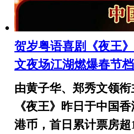
贺岁粤语喜剧《夜王》
文夜场江湖燃爆春节档
由黄子华、郑秀文领衔
《夜王》昨日于中国香
港币，首日累计票房超1