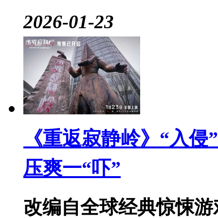
2026-01-23
《重返寂静岭》“入侵”
压爽一“吓”
改编自全球经典惊悚游