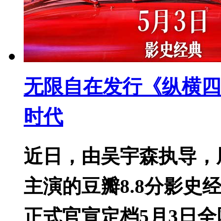
无限自在发行《纵横四
时代
近日，由吴宇森执导，
主演的豆瓣8.8分影史
正式官宣定档5月3日全