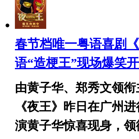
春节档唯一粤语喜剧《
语“造梗王”现场爆笑
由黄子华、郑秀文领衔
《夜王》昨日在广州进
演黄子华惊喜现身，领